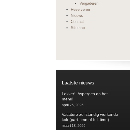
Vergaderen
Reserveren
Nieuws
Contact
Sitemap
Laatste nieuws
Lekker!! Asperges op het
menu!
april 25, 2026
Vacature zelfstandig werkende
kok (part-time of full-time)
maart 13, 2026