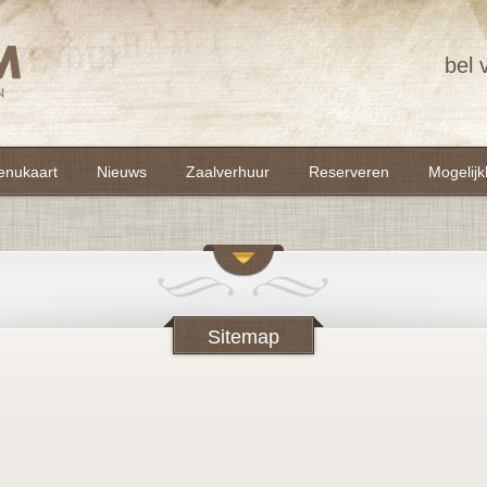
bel 
enukaart
Nieuws
Zaalverhuur
Reserveren
Mogelij
Sitemap