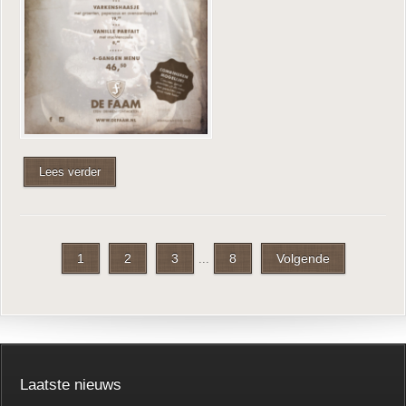
Lees verder
1
2
3
8
Volgende
...
Laatste nieuws